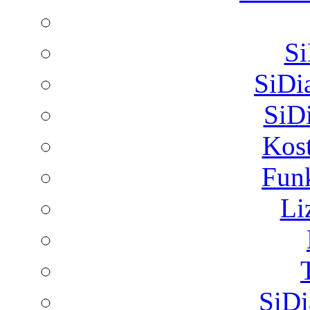
Si
SiDi
SiD
Kost
Funk
Li
SiD