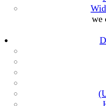
Wid
we 
D
(