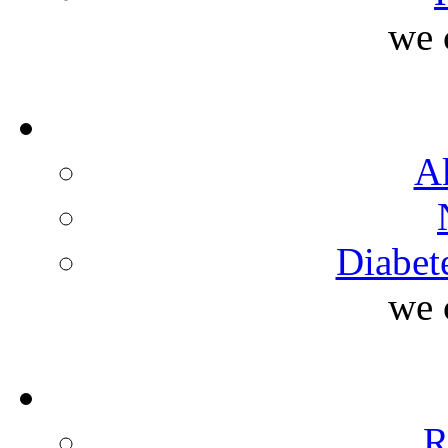
we 
A
Diabet
we 
R