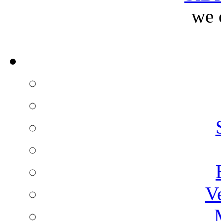
we 
V