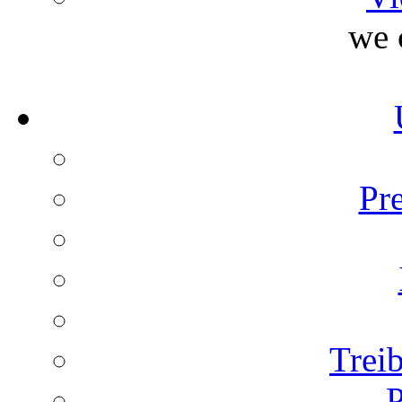
we 
Pr
Trei
P